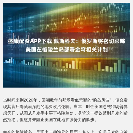
当时间来到2026年，回溯数年前那场看似荒诞的“购岛风波”，便会发
现其背后隐藏着深刻的地缘政治逻辑。当年，时任美国总统特朗普异
想天开，试图从丹麦手中买下格陵兰岛，尽管这一提议遭到丹麦的断
然拒绝，但这并未阻止美国在此地扩张势力的脚步。
如今的格陵兰岛，呈现出一种诡异的局面：名义上，它是丹麦的自治