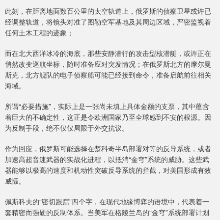
此刻，在距离地面数百公里的太空轨道上，俄罗斯的侦察卫星或许已
经调整轨道，将镜头对准了图勒空军基地及其周边区域，严密监视着
任何土木工程的迹象；
而在北大西洋冰冷的海底，那些安静潜行的攻击型核潜艇，或许正在
悄然改变巡航坐标，随时准备应对突发情况；在俄罗斯北方的摩尔曼
斯克，北方舰队的电子侦察船可能已经接到命令，准备启航前往相关
海域。
所谓“必要措施”，实际上是一张尚未填上具体金额的支票，其中蕴含
着巨大的不确定性，这正是令欧洲国家乃至全球感到不安的根源。因
为反制手段，绝不仅仅局限于外交抗议。
作为回应，俄罗斯可能选择在楚科奇半岛部署对等的反导系统，或者
加速高超音速武器的实战化进程，以抵消“金穹”系统的威胁。这些武
器能够以极高的速度和机动性突破反导系统的拦截，对美国形成有效
威慑。
佩斯科夫的“密切跟踪”四个字，在现代地缘博弈的语境中，代表着一
套精密而强硬的反制体系。当美军在格陵兰岛的“金穹”系统部署计划