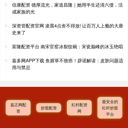
信康配资 德厚流光，家道昌隆｜她用半生还清六债，活
成家族的光
深资管配资官网 凌晨4点舍不得放! 让百万人上瘾的大唐
史来了
富隆配资平台 南宋官窑冰裂纹碗：宋瓷巅峰的冰玉绝唱
嘉多网APP下载 鱼腥草不致癌！辟谣解读：皮肤问题适
用与禁忌
最安全的
嘉正网配
杠杆配资
炒股配资
杠杆炒股
资
网
平台