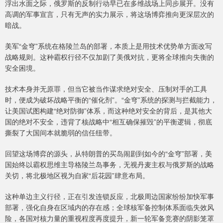
浮出水面之际，俄罗斯的反制行动早已在多维战场上同步展开。没有
高调的军事宣言，只有无声的实力展示，将这场博弈推向更深层次的
暗战。
美军“金穹”系统在格陵兰岛的部署，本质上是用技术优势单方面改写
战略规则。这种霸权行径不仅加剧了美俄对抗，更将全球推向失衡的
安全困境。
技术本身并无原罪，但当它被当作谋求绝对安全、压制对手的工具
时，便成为破坏战略平衡的“催化剂”。“金穹”系统的探测与拦截能力，
让美国试图构建“绝对防御”体系，而这种绝对安全的背后，是其他大
国的绝对不安全，违背了核战略中“相互确保摧毁”的平衡逻辑，彻底
撕裂了大国间本就脆弱的信任纽带。
回望这场博弈的源头，从特朗普的买岛闹剧到如今的“金穹”部署，美
国始终以霸权思维主导格陵兰岛事务，无视丹麦主权与俄罗斯的战略
关切，将北极地区视为自家“后花园”肆意布局。
这种单边主义行径，正在引发连锁反应，北极周边国家纷纷加快军事
部署，强化自身在区域内的存在感；全球核军备控制体系面临失效风
险，各国对核力量的重视程度再度提升，新一轮军备竞赛的阴影笼罩