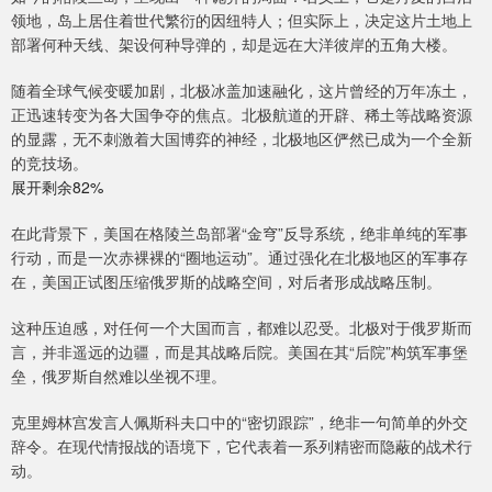
领地，岛上居住着世代繁衍的因纽特人；但实际上，决定这片土地上
部署何种天线、架设何种导弹的，却是远在大洋彼岸的五角大楼。
随着全球气候变暖加剧，北极冰盖加速融化，这片曾经的万年冻土，
正迅速转变为各大国争夺的焦点。北极航道的开辟、稀土等战略资源
的显露，无不刺激着大国博弈的神经，北极地区俨然已成为一个全新
的竞技场。
展开剩余82%
在此背景下，美国在格陵兰岛部署“金穹”反导系统，绝非单纯的军事
行动，而是一次赤裸裸的“圈地运动”。通过强化在北极地区的军事存
在，美国正试图压缩俄罗斯的战略空间，对后者形成战略压制。
这种压迫感，对任何一个大国而言，都难以忍受。北极对于俄罗斯而
言，并非遥远的边疆，而是其战略后院。美国在其“后院”构筑军事堡
垒，俄罗斯自然难以坐视不理。
克里姆林宫发言人佩斯科夫口中的“密切跟踪”，绝非一句简单的外交
辞令。在现代情报战的语境下，它代表着一系列精密而隐蔽的战术行
动。