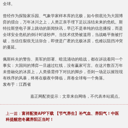
全球。
曾经作为探险家乐园、气象学家样本库的北极，如今彻底沦为大国博
弈的擂台，万年冰川之上，人类正亲手埋下足以冻结未来的危机。斯
特拉斯堡电子屏上跳动的新闻快讯，早已不是单纯的信息播报，而是
全球安全危机的倒计时读秒声。当技术优势被滥用，当战略平衡被打
破，当信任裂痕无法弥合，即便是广袤的北极冰原，也难以阻挡冲突
的蔓延。
佩斯科夫的警告、美军的部署、暗流涌动的暗战，都在诉说着同一个
事实：大国间的博弈一旦越过红线，没有赢家可言。在这片数百万年
未曾融化的冰原上，人类亟需停下对抗的脚步，否则一场足以摧毁现
有秩序的风暴，终将在极夜中降临，席卷全球每一个角落。
发布于：江西省
嘉正网配资提示：文章来自网络，不代表本站观点。
上一篇：
富祥配资APP下载 【节气养生】补气血、养阳气！中医
科提醒您冬藏养阳正当时！