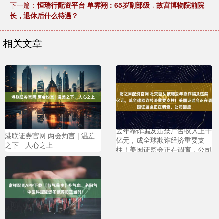
下一篇：
恒瑞行配资平台 单霁翔：65岁副部级，故宫博物院前院
长，退休后什么待遇？
相关文章
财之网配资官网 社交巨头被曝
去年靠诈骗及违禁广告收入上千
港联证券官网 两会灼言 | 温差
亿元，成全球欺诈经济重要支
之下，人心之上
柱！美国证监会正在调查，公司
回应