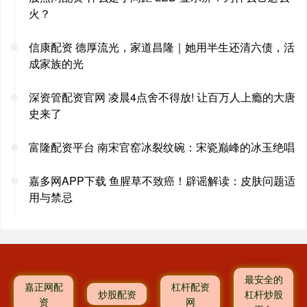
火？
信康配资 德厚流光，家道昌隆｜她用半生还清六债，活
成家族的光
深资管配资官网 凌晨4点舍不得放! 让百万人上瘾的大唐
史来了
富隆配资平台 南宋官窑冰裂纹碗：宋瓷巅峰的冰玉绝唱
嘉多网APP下载 鱼腥草不致癌！辟谣解读：皮肤问题适
用与禁忌
最安全的
嘉正网配
杠杆配资
炒股配资
杠杆炒股
资
网