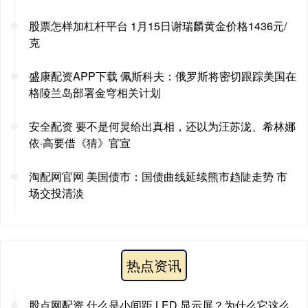
股票怎样加杠杆平台 1月15日谢瑞麟黄金价格1436元/
克
盛康配资APP下载 佩斯科夫：俄罗斯将密切跟踪美国在
格陵兰岛部署金穹相关计划
安全配资 要不是何炅给出真相，还以为汪苏泷、希林娜
依·高要借《猜》官宣
淘配网官网 美国债市：国债曲线延续熊市趋陡走势 市
场交投清淡
热点资讯
股点网配资 什么是小间距 LED 显示屏？为什么它这么