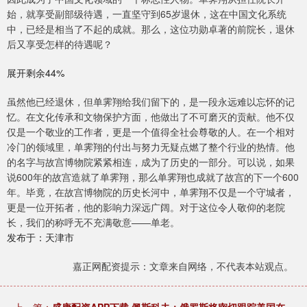
始，就享受副部级待遇，一直坚守到65岁退休，这在中国文化系统
中，已经是相当了不起的成就。那么，这位功勋卓著的前院长，退休
后又享受怎样的待遇呢？
展开剩余44%
虽然他已经退休，但单霁翔给我们留下的，是一段永远难以忘怀的记
忆。在文化传承和文物保护方面，他做出了不可磨灭的贡献。他不仅
仅是一个敬业的工作者，更是一个值得全社会尊敬的人。在一个相对
冷门的领域里，单霁翔的付出与努力无疑点燃了整个行业的热情。他
的名字与故宫博物院紧紧相连，成为了历史的一部分。可以说，如果
说600年的故宫造就了单霁翔，那么单霁翔也成就了故宫的下一个600
年。毕竟，在故宫博物院的历史长河中，单霁翔不仅是一个守城者，
更是一位开拓者，他的影响力深远广阔。对于这位令人敬仰的老院
长，我们的称呼无不充满敬意——单老。
发布于：天津市
嘉正网配资提示：文章来自网络，不代表本站观点。
上一篇：
盛康配资APP下载 佩斯科夫：俄罗斯将密切跟踪美国在