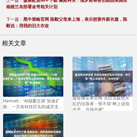
格陵兰岛部署金穹相关计划
下一篇：
黑牛策略官网 陈毅父母来上海，表示想要件新衣服，陈
毅说：用我的旧大衣改
相关文章
君盈配资APP下载 美银
盛金缘证券官网 克拉克森怒斥
Hartnett：“AI颠覆交易”加速扩
乱扔垃圾者：恨不得“树上设狙
散，一旦有科技巨头削减开支，
击手，当场击毙”
将引发美股“轮动海啸”