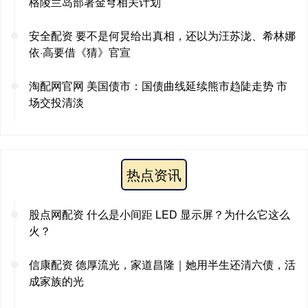
格陵兰岛部署金穹相关计划
安全配资 要不是何炅给出真相，还以为汪苏泷、希林娜
依·高要借《猜》官宣
淘配网官网 美国债市：国债曲线延续熊市趋陡走势 市
场交投清淡
热点资讯
股点网配资 什么是小间距 LED 显示屏？为什么它这么
火？
信康配资 德厚流光，家道昌隆｜她用半生还清六债，活
成家族的光