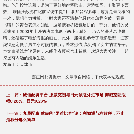
吻。他们设计这幕，是为了更好地诠释歌曲、营造氛围、争取更多票
数。 难怪汪苏泷在此前采访中提到：参加音综多年，这算是最突破的
一次，我想全力拼搏。当时大家还不清楚他具体会怎样突破，看完
《猜》的舞台表演才知道，这场接吻桥段也是拼的一部分。他们的灵
感来源于2003年上映的法国电影《两小无猜》，巧合的是片名也是
猜，还借鉴了电影海报的画面。此外，服装也参考了电影造型：汪苏
泷特意定做了男主小时候的衣服，希林娜依·高则借了女主的红裙子。
本文由清浅之说原创，未经作者授权禁止转载，欢迎大家关注，一起
挖掘有内涵的娱乐生活。
发布于：天津市
嘉正网配资提示：文章来自网络，不代表本站观点。
上一篇：
诚信配资平台 挪威克朗与日元领涨外汇市场 挪威克朗涨
幅0.28%、日元0.23%
下一篇：
九鼎配资 默森的“困难比赛”论：利物浦与利兹联，不止
是积分那么简单