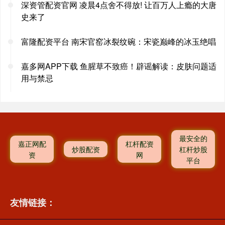
深资管配资官网 凌晨4点舍不得放! 让百万人上瘾的大唐
史来了
富隆配资平台 南宋官窑冰裂纹碗：宋瓷巅峰的冰玉绝唱
嘉多网APP下载 鱼腥草不致癌！辟谣解读：皮肤问题适
用与禁忌
最安全的
嘉正网配
杠杆配资
炒股配资
杠杆炒股
资
网
平台
友情链接：