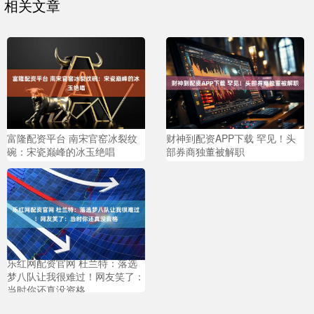
相关文章
富隆配资平台 南宋官窑冰裂纹
财神到配资APP下载 罕见！头
碗：宋瓷巅峰的冰玉绝唱
部券商独董被解职
乐红网配资官网 杜兰特：落选
梦八队让我很难过！网友笑了：
当时你还真没资格