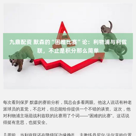
每次看到保罗·默森的赛前分析，我总会多看两眼。他这人说话有种老
派球员的直觉，不总对，但总能给你提供一个不错的谈资。这次，他
对利物浦主场迎战利兹联的比赛用了个词——“困难的比赛”。这话说
得挺有意思，也挺安全。
几周前，当利兹联还在降级区边缘挣扎，主教练丹尼尔·法尔克的位置