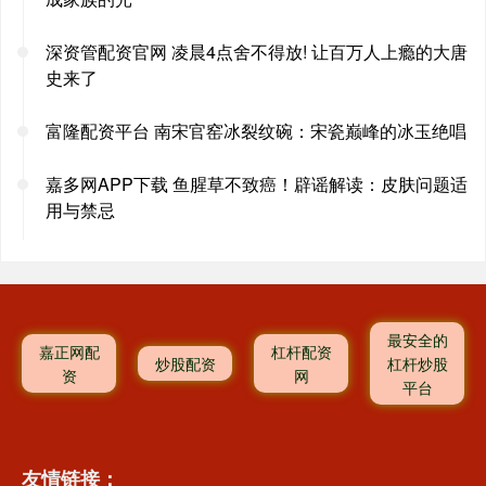
深资管配资官网 凌晨4点舍不得放! 让百万人上瘾的大唐
史来了
富隆配资平台 南宋官窑冰裂纹碗：宋瓷巅峰的冰玉绝唱
嘉多网APP下载 鱼腥草不致癌！辟谣解读：皮肤问题适
用与禁忌
最安全的
嘉正网配
杠杆配资
炒股配资
杠杆炒股
资
网
平台
友情链接：