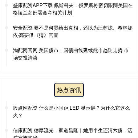
盛康配资APP下载 佩斯科夫：俄罗斯将密切跟踪美国在
格陵兰岛部署金穹相关计划
安全配资 要不是何炅给出真相，还以为汪苏泷、希林娜
依·高要借《猜》官宣
淘配网官网 美国债市：国债曲线延续熊市趋陡走势 市
场交投清淡
热点资讯
股点网配资 什么是小间距 LED 显示屏？为什么它这么
火？
信康配资 德厚流光，家道昌隆｜她用半生还清六债，活
成家族的光