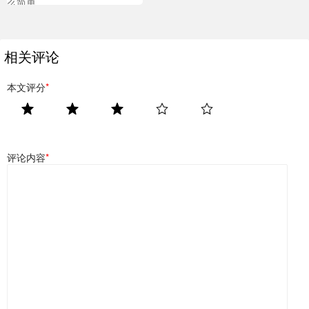
么简单
相关评论
本文评分
*
评论内容
*