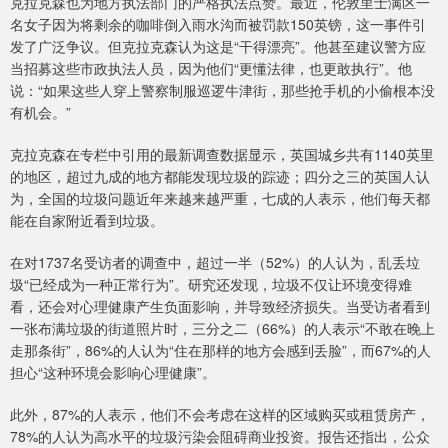
克拉克森也为地方执法部门的严格执法点赞。最近，伦敦里士满区一
名女子因为将剩余的咖啡倒入雨水沟而被罚款150英镑，这一事件引
发了广泛争议。但克拉克森认为这是“干得漂亮”。他甚至建议警方应
当招募这些市政执法人员，因为他们“更懂法律，也更敢执行”。他
说：“如果这些人穿上警察制服巡逻牛津街，那些抢手机的小偷根本没
有机会。”
克拉克森在专栏中引用的最新调查数据显示，英国城乡共有1140英里
的地区，超过九成的地方都能发现垃圾的踪迹；四分之三的英国人认
为，全国的垃圾问题近年来越来越严重，七成的人表示，他们每天都
能在自家附近看到垃圾。
在对1737名受访者的调查中，超过一半（52%）的人认为，乱丢垃
圾“已经成为一种正常行为”。研究还发现，垃圾不仅让环境变得难
看，还会对心理健康产生负面影响，并导致经济损失。当受访者看到
一张布满垃圾的街道照片时，三分之二（66%）的人表示“不敢在晚上
走那条街”，86%的人认为“住在那样的地方会感到丢脸”，而67%的人
担心“这种环境会影响心理健康”。
此外，87%的人表示，他们不会考虑在这样的区域购买或租赁房产，
78%的人认为高水平的垃圾污染会阻碍商业投资。报告还指出，公众