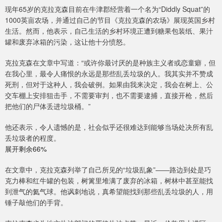
现年65岁的克拉克森目前在牛津郡经营着一个名为“Diddly Squat”的
1000英亩农场，并通过自己的节目《克拉克森的农场》展现英国乡村
生活。然而，他表示，自己生活的乡村环境正遭到糖果包装纸、果汁
罐和废弃冰箱的污染，这让他十分愤怒。
克拉克森在文章中写道：“或许你最讨厌的是种族主义者或恋童癖，但
在我心里，最令人痛恨的永远是那些乱丢垃圾的人。我其实并不赞成
死刑，但对于这种人，我会破例。如果由我来决定，我会在树上、公
交车棚上安排狙击手，不需要审判，也不需要逮捕，直接开枪，然后
把他们的尸体丢进垃圾桶。”
他还表示，令人遗憾的是，社会似乎还很难达到能够当场处决所有乱
丢垃圾者的程度。
展开剩余66%
在文章中，克拉克森列举了自己所见的“垃圾乱象”——路边到处是巧
克力棒和红牛罐的包装，树篱里堆满了废弃的冰箱，树林中甚至能找
到泄气的氦气球。他讽刺地说，真希望能找到那些乱丢垃圾的人，用
锤子敲他们的手背。