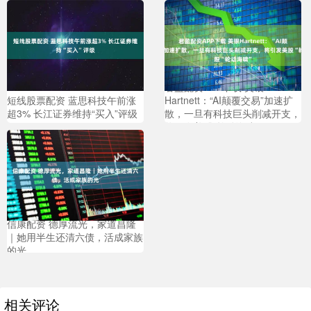
君盈配资APP下载 美银
短线股票配资 蓝思科技午前涨
Hartnett：“AI颠覆交易”加速扩
超3% 长江证券维持“买入”评级
散，一旦有科技巨头削减开支，
将引发美股“轮动海啸”
信康配资 德厚流光，家道昌隆
｜她用半生还清六债，活成家族
的光
相关评论