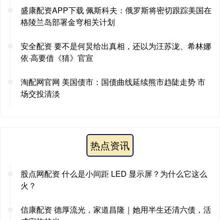
盛康配资APP下载 佩斯科夫：俄罗斯将密切跟踪美国在
格陵兰岛部署金穹相关计划
安全配资 要不是何炅给出真相，还以为汪苏泷、希林娜
依·高要借《猜》官宣
淘配网官网 美国债市：国债曲线延续熊市趋陡走势 市
场交投清淡
热点资讯
股点网配资 什么是小间距 LED 显示屏？为什么它这么
火？
信康配资 德厚流光，家道昌隆｜她用半生还清六债，活