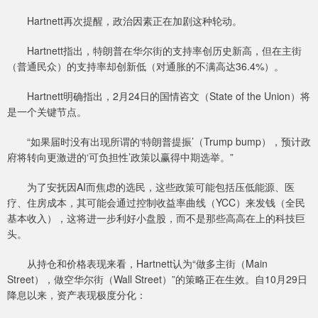
Hartnett再次提醒，政治因素正在加剧这种轮动。
Hartnett指出，特朗普在华尔街的支持率创历史新高，但在主街
（普通民众）的支持率却创新低（对通胀的不满高达36.4%）。
Hartnett明确指出，2月24日的国情咨文（State of the Union）将
是一个关键节点。
“如果届时没有出现所谓的‘特朗普提振’（Trump bump），预计政
府将转向更激进的‘可负担性’政策以赢得中期选举。”
为了安抚因AI而焦虑的选民，这些政策可能包括压低能源、医
疗、住房成本，其可能会通过控制收益率曲线（YCC）来发钱（全民
基本收入），这将进一步利好小盘股，而不是那些高高在上的科技巨
头。
从持仓和价格表现来看，Hartnett认为“做多主街（Main
Street），做空华尔街（Wall Street）”的策略正在生效。自10月29日
降息以来，资产表现极度分化：