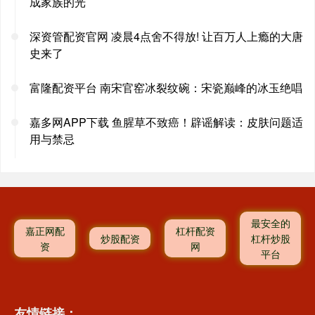
成家族的光
深资管配资官网 凌晨4点舍不得放! 让百万人上瘾的大唐
史来了
富隆配资平台 南宋官窑冰裂纹碗：宋瓷巅峰的冰玉绝唱
嘉多网APP下载 鱼腥草不致癌！辟谣解读：皮肤问题适
用与禁忌
最安全的
嘉正网配
杠杆配资
炒股配资
杠杆炒股
资
网
平台
友情链接：