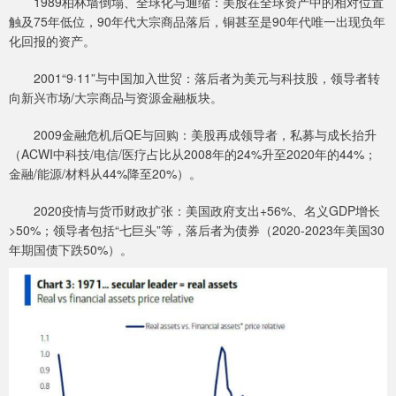
1989柏林墙倒塌、全球化与通缩：美股在全球资产中的相对位置
触及75年低位，90年代大宗商品落后，铜甚至是90年代唯一出现负年
化回报的资产。
2001“9·11”与中国加入世贸：落后者为美元与科技股，领导者转
向新兴市场/大宗商品与资源金融板块。
2009金融危机后QE与回购：美股再成领导者，私募与成长抬升
（ACWI中科技/电信/医疗占比从2008年的24%升至2020年的44%；
金融/能源/材料从44%降至20%）。
2020疫情与货币财政扩张：美国政府支出+56%、名义GDP增长
>50%；领导者包括“七巨头”等，落后者为债券（2020-2023年美国30
年期国债下跌50%）。