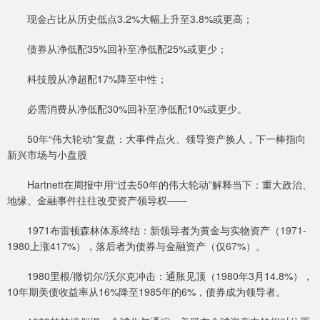
现金占比从历史低点3.2%大幅上升至3.8%或更高；
债券从净低配35%回补至净低配25%或更少；
科技股从净超配17%降至中性；
必需消费从净低配30%回补至净低配10%或更少。
50年“伟大轮动”复盘：大事件点火、领导资产换人，下一棒指向
新兴市场与小盘股
Hartnett在周报中用“过去50年的伟大轮动”解释当下：重大政治、
地缘、金融事件往往改变资产领导权——
1971布雷顿森林体系终结：新领导者为黄金与实物资产（1971-
1980上涨417%），落后者为债券与金融资产（仅67%）。
1980里根/撒切尔/沃尔克冲击：通胀见顶（1980年3月14.8%），
10年期美债收益率从16%降至1985年的6%，债券成为领导者。