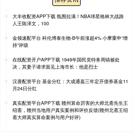
大丰收配资APP下载 氛围拉满！NBA球星格林大战路
人王陈泽文，100
金领速配平台 科伦博泰生物-B午前涨超4% 小摩重申“增
持”评级
在线配资开户APP下载 1949年国民党特务周镐被处
决，其妻子请求面见上海市长：他是烈士
汉唐配资平台 基金分红：大成通嘉三年定开债券基金11
月24日分红
真实配资平台APP下载 赣州算命厉害的大师北斋先生王
绍斋，赣州当地用户真实案例和评价反馈(赣州北斋王绍
斋大师真实算命案例与用户好评)