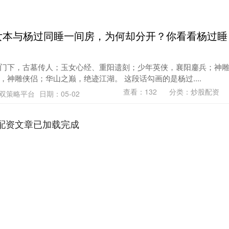
女本与杨过同睡一间房，为何却分开？你看看杨过睡
门下，古墓传人；玉女心经、重阳遗刻；少年英侠，襄阳鏖兵；神
神雕侠侣；华山之巅，绝迹江湖。 这段话勾画的是杨过....
查看：
132
分类：
炒股配资
双策略平台
日期：05-02
配资文章已加载完成