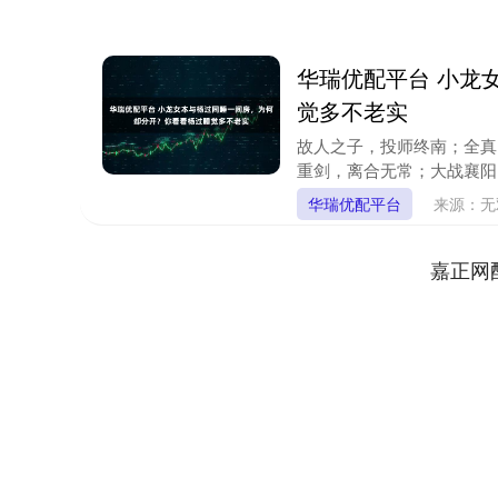
华瑞优配平台 小龙
觉多不老实
故人之子，投师终南；全真
重剑，离合无常；大战襄阳，
华瑞优配平台
来源：无
嘉正网