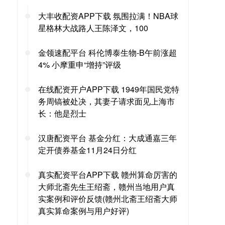
大丰收配资APP下载 氛围拉满！NBA球
星格林大战路人王陈泽文，100
金领速配平台 科伦博泰生物-B午前涨超
4% 小摩重申“增持”评级
在线配资开户APP下载 1949年国民党特
务周镐被处决，其妻子请求面见上海市
长：他是烈士
汉唐配资平台 基金分红：大成通嘉三年
定开债券基金11月24日分红
真实配资平台APP下载 赣州算命厉害的
大师北斋先生王绍斋，赣州当地用户真
实案例和评价反馈(赣州北斋王绍斋大师
真实算命案例与用户好评)