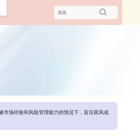
台
足够市场经验和风险管理能力的情况下，盲目跟风或