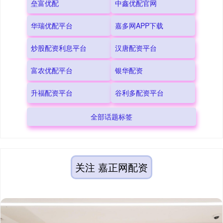
垒富优配
中鑫优配官网
华瑞优配平台
嘉多网APP下载
炒股配资利息平台
汉唐配资平台
富农优配平台
银华配资
升福配资平台
谷利多配资平台
全部话题标签
关注 嘉正网配资