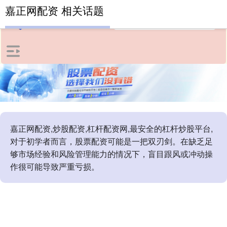
嘉正网配资 相关话题
嘉正网配资,炒股配资,杠杆配资网,最安全的杠杆炒股平台,
对于初学者而言，股票配资可能是一把双刃剑。在缺乏足
够市场经验和风险管理能力的情况下，盲目跟风或冲动操
作很可能导致严重亏损。