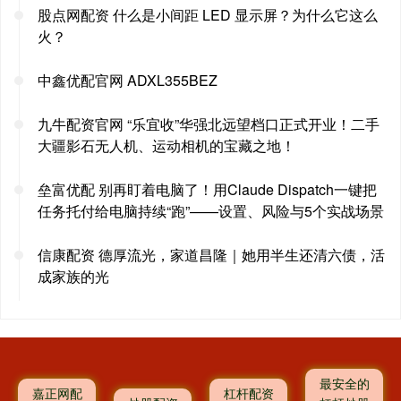
股点网配资 什么是小间距 LED 显示屏？为什么它这么
火？
中鑫优配官网 ADXL355BEZ
九牛配资官网 “乐宜收”华强北远望档口正式开业！二手
大疆影石无人机、运动相机的宝藏之地！
垒富优配 别再盯着电脑了！用Claude Dispatch一键把
任务托付给电脑持续“跑”——设置、风险与5个实战场景
信康配资 德厚流光，家道昌隆｜她用半生还清六债，活
成家族的光
最安全的
嘉正网配
杠杆配资