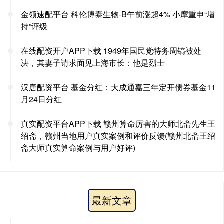
金领速配平台 科伦博泰生物-B午前涨超4% 小摩重申“增
持”评级
在线配资开户APP下载 1949年国民党特务周镐被处
决，其妻子请求面见上海市长：他是烈士
汉唐配资平台 基金分红：大成通嘉三年定开债券基金11
月24日分红
真实配资平台APP下载 赣州算命厉害的大师北斋先生王
绍斋，赣州当地用户真实案例和评价反馈(赣州北斋王绍
斋大师真实算命案例与用户好评)
最新文章