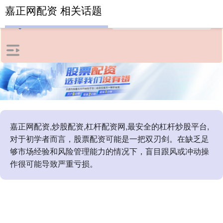
嘉正网配资 相关话题
嘉正网配资,炒股配资,杠杆配资网,最安全的杠杆炒股平台,
对于初学者而言，股票配资可能是一把双刃剑。在缺乏足
够市场经验和风险管理能力的情况下，盲目跟风或冲动操
作很可能导致严重亏损。