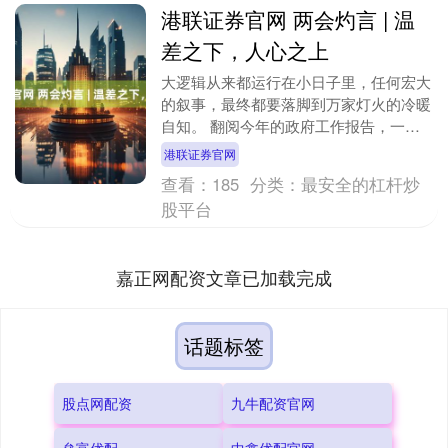
港联证券官网 两会灼言 | 温
差之下，人心之上
大逻辑从来都运行在小日子里，任何宏大
的叙事，最终都要落脚到万家灯火的冷暖
自知。 翻阅今年的政府工作报告，一组
组攀升的经济数据勾勒出稳健前行的轮
港联证券官网
廓，一项项宏观部署....
查看：
185
分类：
最安全的杠杆炒
股平台
嘉正网配资文章已加载完成
话题标签
股点网配资
九牛配资官网