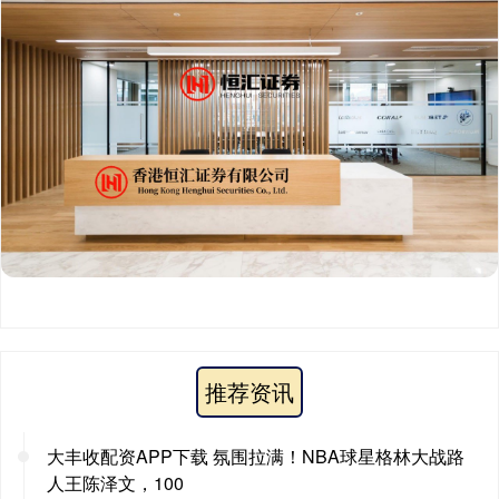
推荐资讯
大丰收配资APP下载 氛围拉满！NBA球星格林大战路
人王陈泽文，100