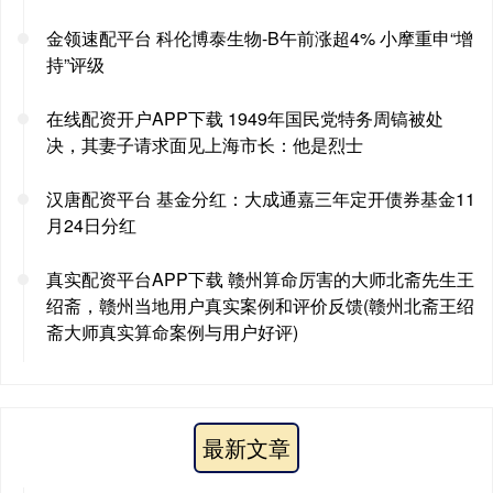
金领速配平台 科伦博泰生物-B午前涨超4% 小摩重申“增
持”评级
在线配资开户APP下载 1949年国民党特务周镐被处
决，其妻子请求面见上海市长：他是烈士
汉唐配资平台 基金分红：大成通嘉三年定开债券基金11
月24日分红
真实配资平台APP下载 赣州算命厉害的大师北斋先生王
绍斋，赣州当地用户真实案例和评价反馈(赣州北斋王绍
斋大师真实算命案例与用户好评)
最新文章