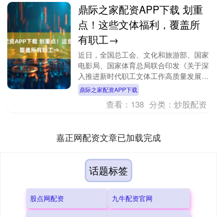
鼎际之家配资APP下载 划重
点！这些文体福利，覆盖所
有职工→
近日，全国总工会、文化和旅游部、国家
电影局、国家体育总局联合印发《关于深
入推进新时代职工文体工作高质量发展
扩大职工文体消费的意见》，旨在系统推
鼎际之家配资APP下载
进职工文体工作，....
查看：
138
分类：
炒股配资
嘉正网配资文章已加载完成
话题标签
股点网配资
九牛配资官网