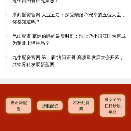
过生日的有讲究禁忌！
浙商配资官网 大业五贵：深受隋炀帝宠幸的五位大臣，
你都知道吗？
昆山配资 嬴姓伯爵的最后时刻：淮上游小国江国为何成
为楚北上牺牲品？
九牛配资官网 第二届“洛阳正骨”高质量发展大会开幕，
共绘骨科发展新蓝图
最安全的
嘉正网配
杠杆配资
炒股配资
杠杆炒股
资
网
平台