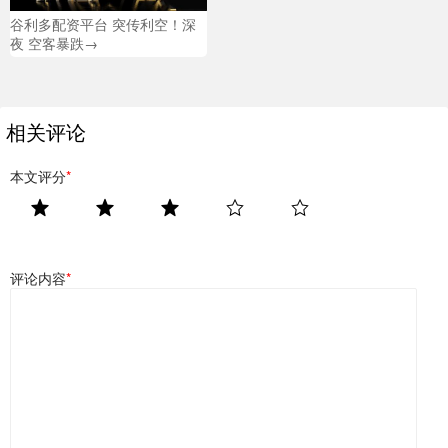
谷利多配资平台 突传利空！深
夜 空客暴跌→
相关评论
本文评分
*
评论内容
*