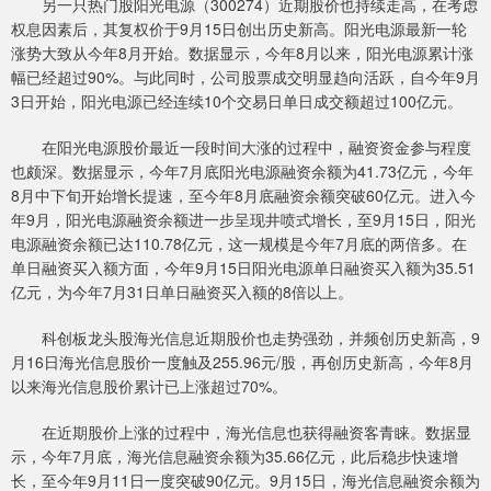
另一只热门股阳光电源（300274）近期股价也持续走高，在考虑
权息因素后，其复权价于9月15日创出历史新高。阳光电源最新一轮
涨势大致从今年8月开始。数据显示，今年8月以来，阳光电源累计涨
幅已经超过90%。与此同时，公司股票成交明显趋向活跃，自今年9月
3日开始，阳光电源已经连续10个交易日单日成交额超过100亿元。
在阳光电源股价最近一段时间大涨的过程中，融资资金参与程度
也颇深。数据显示，今年7月底阳光电源融资余额为41.73亿元，今年
8月中下旬开始增长提速，至今年8月底融资余额突破60亿元。进入今
年9月，阳光电源融资余额进一步呈现井喷式增长，至9月15日，阳光
电源融资余额已达110.78亿元，这一规模是今年7月底的两倍多。在
单日融资买入额方面，今年9月15日阳光电源单日融资买入额为35.51
亿元，为今年7月31日单日融资买入额的8倍以上。
科创板龙头股海光信息近期股价也走势强劲，并频创历史新高，9
月16日海光信息股价一度触及255.96元/股，再创历史新高，今年8月
以来海光信息股价累计已上涨超过70%。
在近期股价上涨的过程中，海光信息也获得融资客青睐。数据显
示，今年7月底，海光信息融资余额为35.66亿元，此后稳步快速增
长，至今年9月11日一度突破90亿元。9月15日，海光信息融资余额为