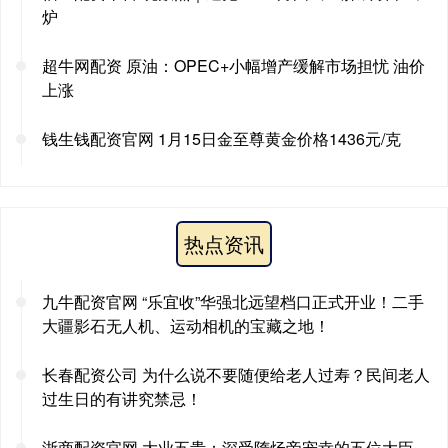
炉
超牛网配资 原油：OPEC+小幅增产缓解市场担忧 油价
上涨
钱生钱配资官网 1月15日金至尊黄金价格1436元/克
热点资讯
九牛配资官网 “乐宜收”华强北远望档口正式开业！二手
大疆影石无人机、运动相机的宝藏之地！
长春配资公司 为什么说不要随便给老人过寿？民间老人
过生日的有讲究禁忌！
浙商配资官网 大业五贵：深受隋炀帝宠幸的五位大臣，