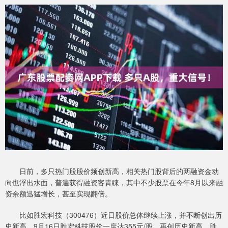
日前，多只热门股股价频创新高，相关热门股背后的两融资金动
向也浮出水面，普遍获得融资客青睐，其中不少股票在今年8月以来融
资余额迅猛增长，甚至实现翻倍。
比如胜宏科技（300476）近日股价总体继续上涨，并不断创出历
史新高。9月16日胜宏科技股价一度达355元/股，再创历史新高。胜