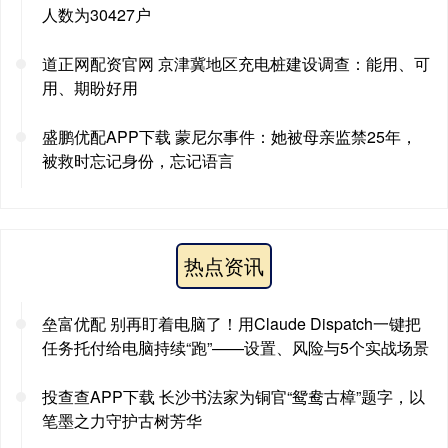
人数为30427户
道正网配资官网 京津冀地区充电桩建设调查：能用、可
用、期盼好用
盛鹏优配APP下载 蒙尼尔事件：她被母亲监禁25年，
被救时忘记身份，忘记语言
热点资讯
垒富优配 别再盯着电脑了！用Claude Dispatch一键把
任务托付给电脑持续“跑”——设置、风险与5个实战场景
投查查APP下载 长沙书法家为铜官“鸳鸯古樟”题字，以
笔墨之力守护古树芳华