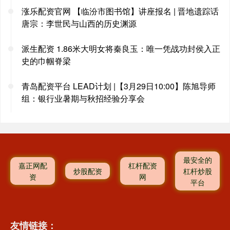
涨乐配资官网 【临汾市图书馆】讲座报名 | 晋地遗踪话
唐宗：李世民与山西的历史渊源
派生配资 1.86米大明女将秦良玉：唯一凭战功封侯入正
史的巾帼脊梁
青岛配资平台 LEAD计划 |【3月29日10:00】陈旭导师
组：银行业暑期与秋招经验分享会
最安全的
嘉正网配
杠杆配资
炒股配资
杠杆炒股
资
网
平台
友情链接：