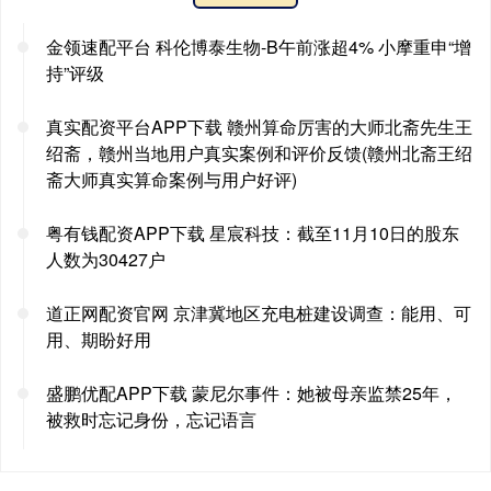
金领速配平台 科伦博泰生物-B午前涨超4% 小摩重申“增
持”评级
真实配资平台APP下载 赣州算命厉害的大师北斋先生王
绍斋，赣州当地用户真实案例和评价反馈(赣州北斋王绍
斋大师真实算命案例与用户好评)
粤有钱配资APP下载 星宸科技：截至11月10日的股东
人数为30427户
道正网配资官网 京津冀地区充电桩建设调查：能用、可
用、期盼好用
盛鹏优配APP下载 蒙尼尔事件：她被母亲监禁25年，
被救时忘记身份，忘记语言