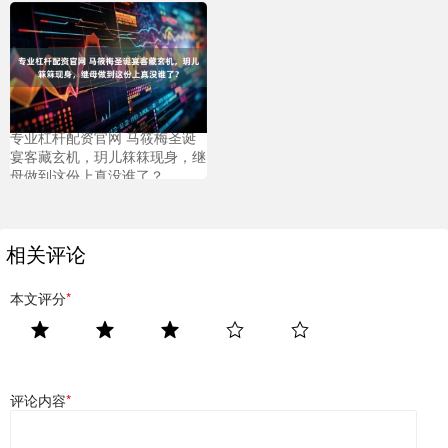
专业杠杆配资官网 马筱梅圣诞
宴客藏玄机，玥儿箖箖现身，继
母做到这份上真没谁了？
相关评论
本文评分
*
评论内容
*