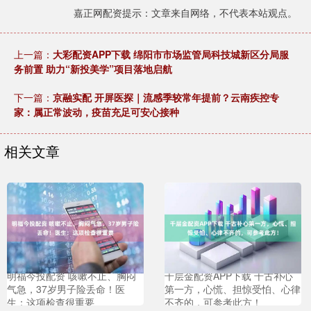
嘉正网配资提示：文章来自网络，不代表本站观点。
上一篇：
大彩配资APP下载 绵阳市市场监管局科技城新区分局服
务前置 助力“新投美学”项目落地启航
下一篇：
京融实配 开屏医探｜流感季较常年提前？云南疾控专
家：属正常波动，疫苗充足可安心接种
相关文章
明福今投配资 咳嗽不止、胸闷
千层金配资APP下载 千古补心
气急，37岁男子险丢命！医
第一方，心慌、担惊受怕、心律
生：这项检查很重要
不齐的，可参考此方！