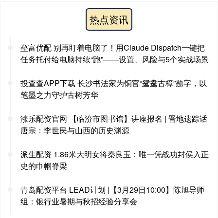
热点资讯
垒富优配 别再盯着电脑了！用Claude Dispatch一键把
任务托付给电脑持续“跑”——设置、风险与5个实战场景
投查查APP下载 长沙书法家为铜官“鸳鸯古樟”题字，以
笔墨之力守护古树芳华
涨乐配资官网 【临汾市图书馆】讲座报名 | 晋地遗踪话
唐宗：李世民与山西的历史渊源
派生配资 1.86米大明女将秦良玉：唯一凭战功封侯入正
史的巾帼脊梁
青岛配资平台 LEAD计划 |【3月29日10:00】陈旭导师
组：银行业暑期与秋招经验分享会