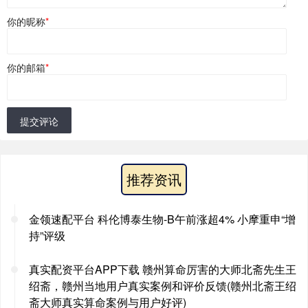
你的昵称
*
你的邮箱
*
提交评论
推荐资讯
金领速配平台 科伦博泰生物-B午前涨超4% 小摩重申“增
持”评级
真实配资平台APP下载 赣州算命厉害的大师北斋先生王
绍斋，赣州当地用户真实案例和评价反馈(赣州北斋王绍
斋大师真实算命案例与用户好评)