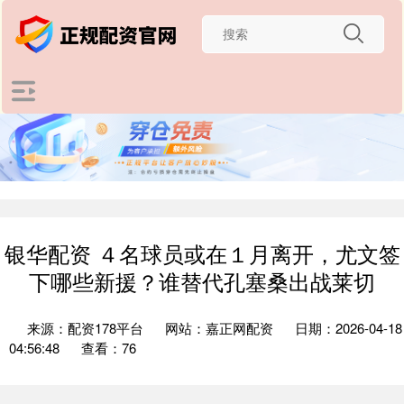
银华配资 ４名球员或在１月离开，尤文签
下哪些新援？谁替代孔塞桑出战莱切
来源：配资178平台
网站：嘉正网配资
日期：2026-04-18
04:56:48
查看：76