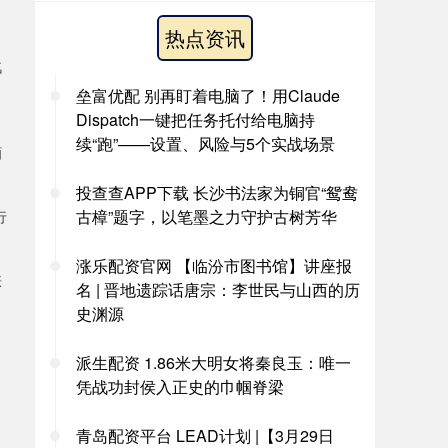
热点资讯
汽
垒富优配 别再盯着电脑了！用Claude
Dispatch一键把任务托付给电脑持
续“跑”——设置、风险与5个实战场景
酒
投查查APP下载 长沙书法家为铜官“鸳鸯
古樟”题字，以笔墨之力守护古树芳华
行
涨乐配资官网 【临汾市图书馆】讲座报
涨
名 | 晋地遗踪话唐宗：李世民与山西的历
史渊源
派生配资 1.86米大明女将秦良玉：唯一
凭战功封侯入正史的巾帼脊梁
青岛配资平台 LEAD计划 |【3月29日