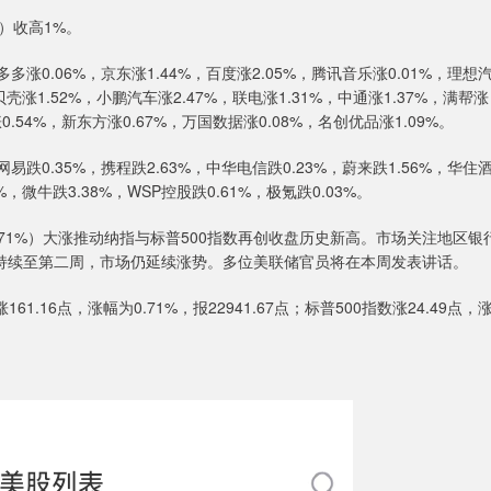
）收高1%。
.06%，京东涨1.44%，百度涨2.05%，腾讯音乐涨0.01%，理想
贝壳涨1.52%，小鹏汽车涨2.47%，联电涨1.31%，中通涨1.37%，满帮涨
涨0.54%，新东方涨0.67%，万国数据涨0.08%，名创优品涨1.09%。
.35%，携程跌2.63%，中华电信跌0.23%，蔚来跌1.56%，华住
，微牛跌3.38%，WSP控股跌0.61%，极氪跌0.03%。
23.71%）大涨推动纳指与标普500指数再创收盘历史新高。市场关注地区银
摆已持续至第二周，市场仍延续涨势。多位美联储官员将在本周发表讲话。
61.16点，涨幅为0.71%，报22941.67点；标普500指数涨24.49点，