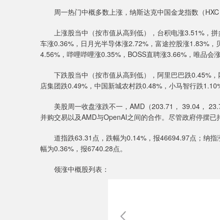
周一热门中概多数上涨，纳斯达克中国金龙指数（HXC
上涨股当中（按市值从高到低），台积电涨3.51%，拼多多涨0
车涨0.36%，日月光半导体涨2.72%，富途控股涨1.83%，
4.56%，哔哩哔哩涨0.35%，BOSS直聘涨3.66%，唯品会
下跌股当中（按市值从高到低），阿里巴巴跌0.45%，网易跌0
店集团跌0.49%，中国新城农村跌0.48%，小马智行跌1.10%
美股周一收盘涨跌不一，AMD（203.71， 39.04， 
并购交易以及AMD与OpenAI之间的合作。尽管政府停
道指跌63.31点，跌幅为0.14%，报46694.97点；纳指涨1
幅为0.36%，报6740.28点。
领涨中概股列表：