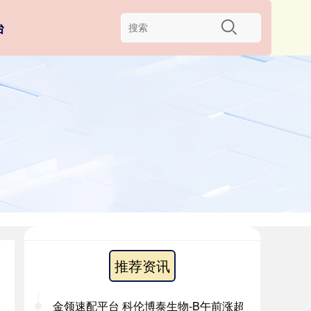
台
推荐资讯
金领速配平台 科伦博泰生物-B午前涨超