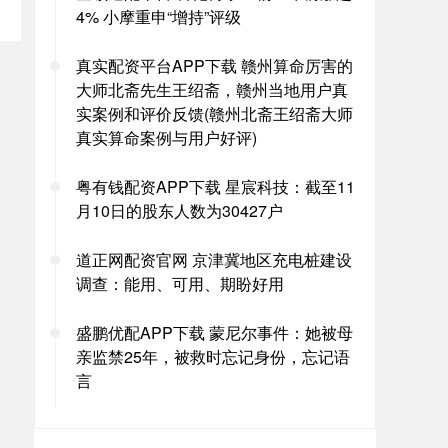
4% 小摩重申“增持”评级
真实配资平台APP下载 赣州算命厉害的
大师北斋先生王绍斋，赣州当地用户真
实案例和评价反馈(赣州北斋王绍斋大师
真实算命案例与用户好评)
粤有钱配资APP下载 星宸科技：截至11
月10日的股东人数为30427户
道正网配资官网 京津冀地区充电桩建设
调查：能用、可用、期盼好用
盛鹏优配APP下载 蒙尼尔事件：她被母
亲监禁25年，被救时忘记身份，忘记语
言