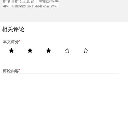
所名誉所长王田苗：智能定界将
催生头部的新势力创业公司产生
相关评论
本文评分
*
评论内容
*