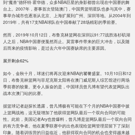
到“魔兽”德怀特·霍华德，众多NBA巨星的身影都曾出现在中国赛的舞
台上。2007年，赛事首次登陆澳门，中国男篮明星队也参与其中，赛
事举办城市也逐渐从北京、上海扩展到广州、深圳等地。从2004年到
2019年，共有17支NBA球队在中国奉献了28场精彩的季前赛。
然而，2019年10月12日，布鲁克林篮网在深圳以91:77战胜洛杉矶湖
人之后，NBA中国赛便戛然而止。莫雷事件带来的巨大冲击，以及随
后而来的疫情影响，是过去六年中国赛缺席的主要原因。
展开剩余62%
如今，金秋十月，球迷们将再次迎来NBA的饕餮盛宴。10月10日和12
日，布鲁克林篮网与菲尼克斯太阳将在澳门威尼斯人综艺馆进行两场
季前赛的较量。更令人振奋的是，中国球员曾凡博有望代表篮网队出
战本次澳门站的比赛。
据篮球记者赵探长透露，曾凡博极有可能在下个月的NBA中国赛中披
上篮网战袍，这无疑增加了他获得篮网队最后一个双向合同的可能
性。此前，美国记者Ary也曾爆料，曾凡博是篮网队最后一个双向合同
的有力竞争者。他在夏季联赛中的出色表现给篮网管理层留下了深刻
印象。随着训练营的日益临近，他获得双向合同的机会也变得越来越