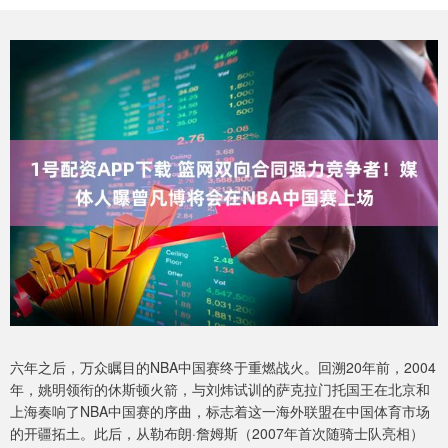
六年之后，万众瞩目的NBA中国赛终于重燃战火。回溯20年前，2004
年，姚明领衔的休斯顿火箭，与刘炜试训的萨克拉门托国王在北京和
上海奏响了NBA中国赛的序曲，标志着这一海外联盟在中国体育市场
的开疆拓土。此后，从勒布朗·詹姆斯（2007年首次随骑士队亮相）