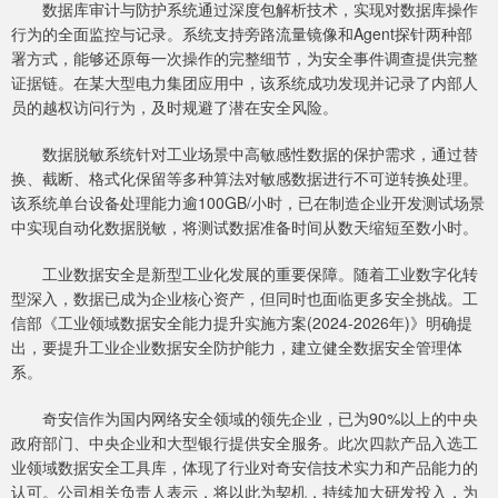
数据库审计与防护系统通过深度包解析技术，实现对数据库操作
行为的全面监控与记录。系统支持旁路流量镜像和Agent探针两种部
署方式，能够还原每一次操作的完整细节，为安全事件调查提供完整
证据链。在某大型电力集团应用中，该系统成功发现并记录了内部人
员的越权访问行为，及时规避了潜在安全风险。
数据脱敏系统针对工业场景中高敏感性数据的保护需求，通过替
换、截断、格式化保留等多种算法对敏感数据进行不可逆转换处理。
该系统单台设备处理能力逾100GB/小时，已在制造企业开发测试场景
中实现自动化数据脱敏，将测试数据准备时间从数天缩短至数小时。
工业数据安全是新型工业化发展的重要保障。随着工业数字化转
型深入，数据已成为企业核心资产，但同时也面临更多安全挑战。工
信部《工业领域数据安全能力提升实施方案(2024-2026年)》明确提
出，要提升工业企业数据安全防护能力，建立健全数据安全管理体
系。
奇安信作为国内网络安全领域的领先企业，已为90%以上的中央
政府部门、中央企业和大型银行提供安全服务。此次四款产品入选工
业领域数据安全工具库，体现了行业对奇安信技术实力和产品能力的
认可。公司相关负责人表示，将以此为契机，持续加大研发投入，为