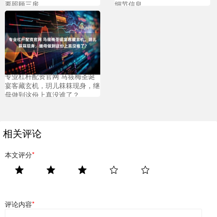
要照顾三房
细节信息
专业杠杆配资官网 马筱梅圣诞
宴客藏玄机，玥儿箖箖现身，继
母做到这份上真没谁了？
相关评论
本文评分
*
评论内容
*