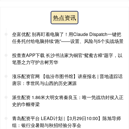
热点资讯
垒富优配 别再盯着电脑了！用Claude Dispatch一键把
任务托付给电脑持续“跑”——设置、风险与5个实战场景
投查查APP下载 长沙书法家为铜官“鸳鸯古樟”题字，以
笔墨之力守护古树芳华
涨乐配资官网 【临汾市图书馆】讲座报名 | 晋地遗踪话
唐宗：李世民与山西的历史渊源
派生配资 1.86米大明女将秦良玉：唯一凭战功封侯入正
史的巾帼脊梁
青岛配资平台 LEAD计划 |【3月29日10:00】陈旭导师
组：银行业暑期与秋招经验分享会