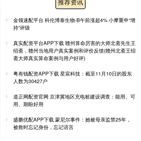
推荐资讯
金领速配平台 科伦博泰生物-B午前涨超4% 小摩重申“增
持”评级
真实配资平台APP下载 赣州算命厉害的大师北斋先生王
绍斋，赣州当地用户真实案例和评价反馈(赣州北斋王绍
斋大师真实算命案例与用户好评)
粤有钱配资APP下载 星宸科技：截至11月10日的股东
人数为30427户
道正网配资官网 京津冀地区充电桩建设调查：能用、可
用、期盼好用
盛鹏优配APP下载 蒙尼尔事件：她被母亲监禁25年，
被救时忘记身份，忘记语言